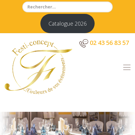
Search
for:
Catalogue 2026
02 43 56 83 57