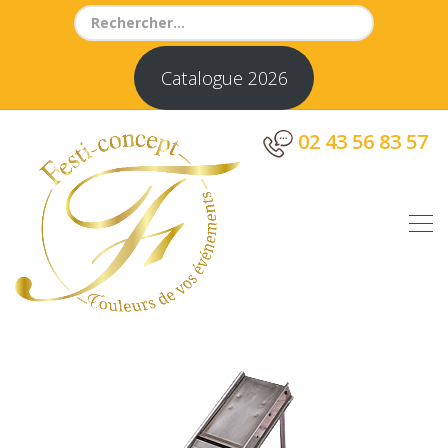
Search
for:
Catalogue 2026
02 43 56 83 57