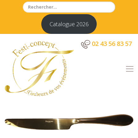
Search
for:
Catalogue 2026
02 43 56 83 57