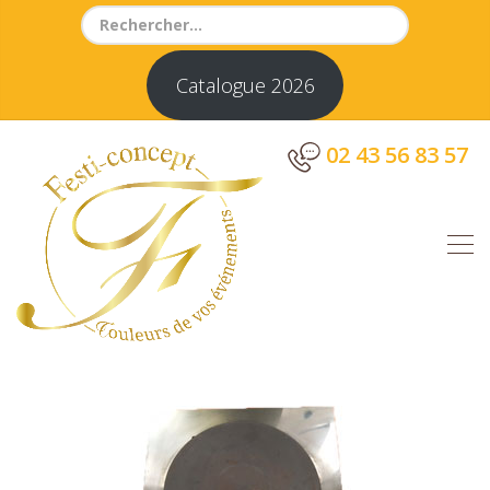
Search
for:
Catalogue 2026
02 43 56 83 57