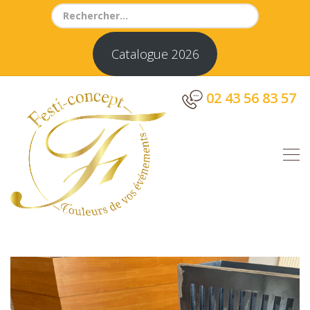
Search
for:
Catalogue 2026
02 43 56 83 57