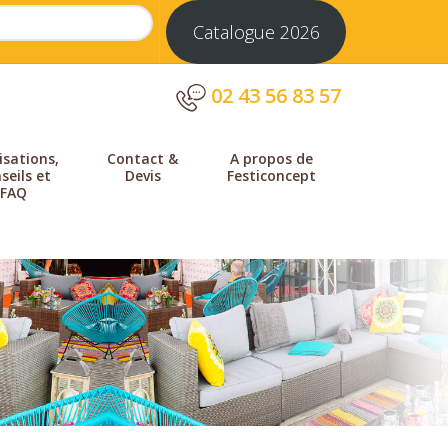
Catalogue 2026
02 43 56 83 57
isations,
Contact &
A propos de
seils et
Devis
Festiconcept
FAQ