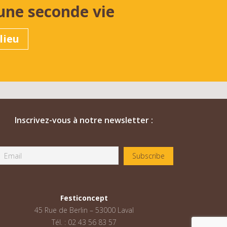
une seconde vie
lieu
Inscrivez-vous à notre newsletter :
Festiconcept
45 Rue de Berlin – 53000 Laval
Tél. : 02 43 56 83 57