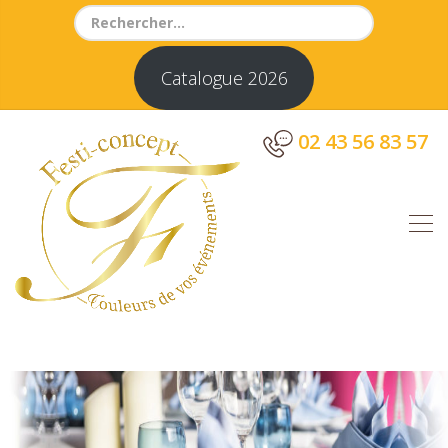
Search
for:
Catalogue 2026
02 43 56 83 57