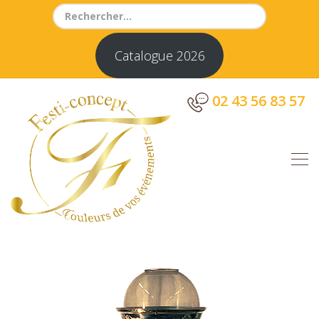
Search
for:
Catalogue 2026
02 43 56 83 57