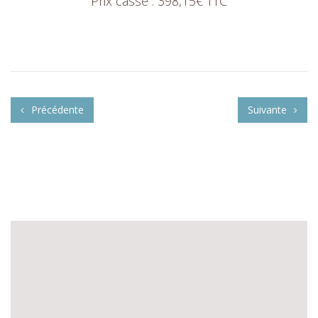
Prix casse : 398,15€ TTC
Précédente
Suivante