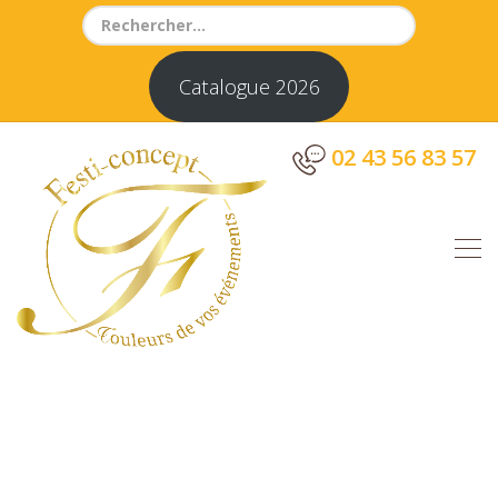
Search
for:
Catalogue 2026
02 43 56 83 57