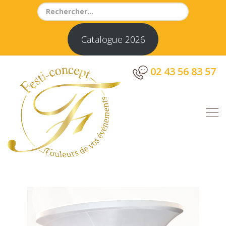
Search
for:
Catalogue 2026
02 43 56 83 57