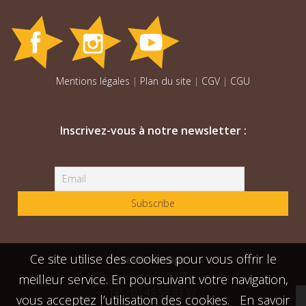
Mentions légales
|
Plan du site
|
CGV
|
CGU
Inscrivez-vous à notre newsletter :
Ce site utilise des cookies pour vous offrir le
Festiconcept
45 Rue de Berlin – 53000 Laval
meilleur service. En poursuivant votre navigation,
Tél. : 02 43 56 83 57
vous acceptez l’utilisation des cookies.
En savoir