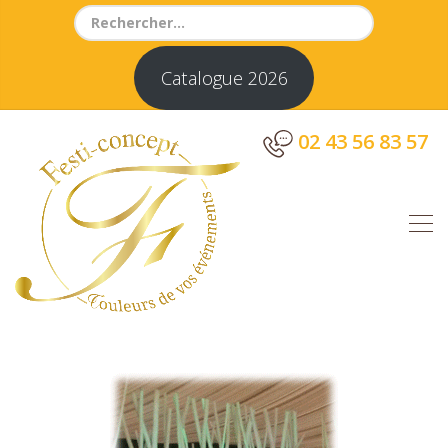
Search
for:
Catalogue 2026
02 43 56 83 57