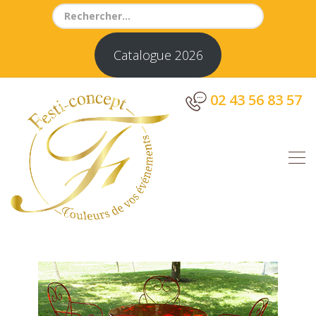
Search
for:
Catalogue 2026
02 43 56 83 57