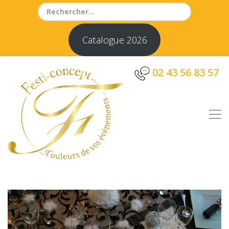
Search
for:
Catalogue 2026
02 43 56 83 57