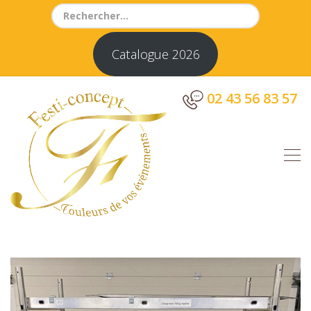
Search
for:
Catalogue 2026
02 43 56 83 57