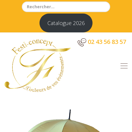
Search
for:
Catalogue 2026
02 43 56 83 57