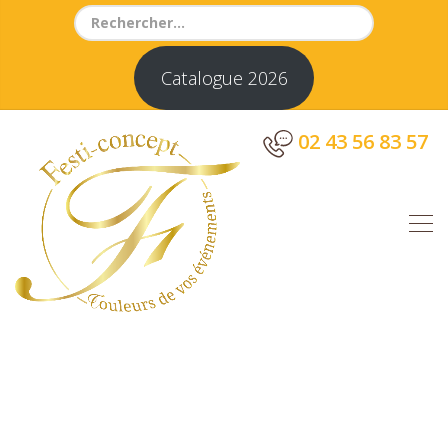
Search
for:
Catalogue 2026
02 43 56 83 57