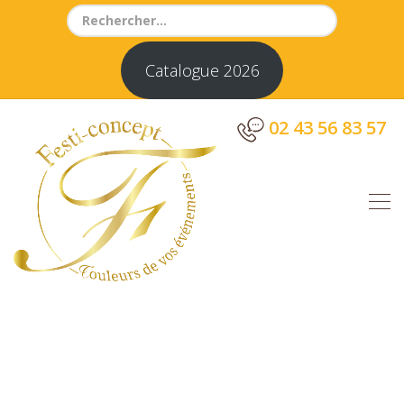
Search
for:
Catalogue 2026
02 43 56 83 57