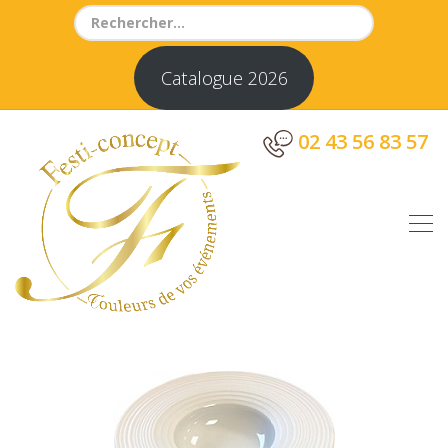
Search
for:
Catalogue 2026
02 43 56 83 57