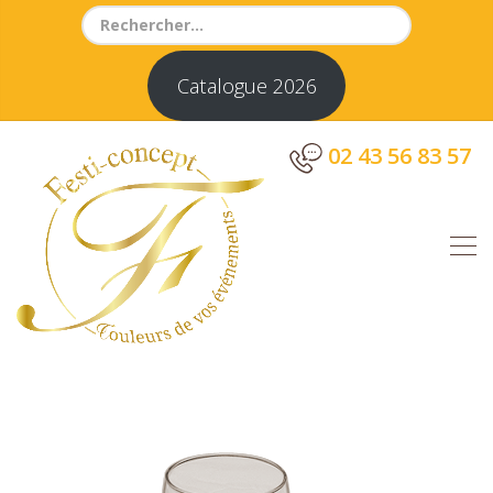
Search
for:
Catalogue 2026
02 43 56 83 57