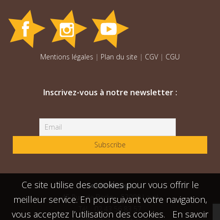
Mentions légales
|
Plan du site
|
CGV
|
CGU
Inscrivez-vous à notre newsletter :
Ce site utilise des cookies pour vous offrir le
Festiconcept
45 Rue de Berlin – 53000 Laval
meilleur service. En poursuivant votre navigation,
Tél. : 02 43 56 83 57
vous acceptez l’utilisation des cookies.
En savoir