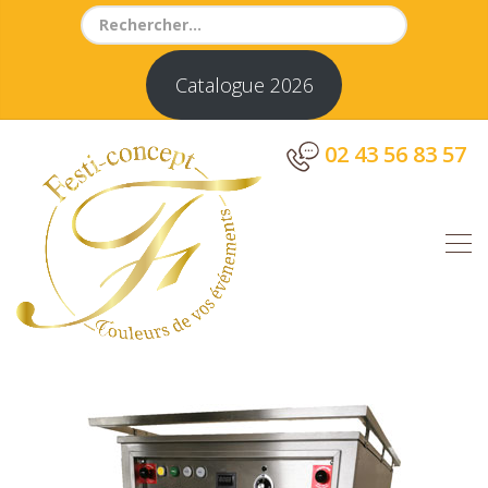
Search
for:
Catalogue 2026
02 43 56 83 57