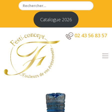
Search
for:
Catalogue 2026
02 43 56 83 57