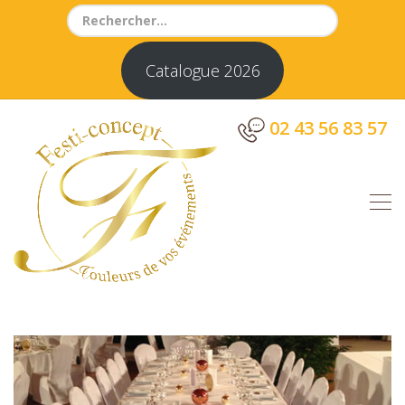
Search
for:
Catalogue 2026
02 43 56 83 57