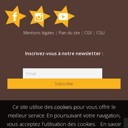
Mentions légales
|
Plan du site
|
CGV
|
CGU
Inscrivez-vous à notre newsletter :
Ce site utilise des cookies pour vous offrir le
Festiconcept
45 Rue de Berlin – 53000 Laval
meilleur service. En poursuivant votre navigation,
Tél. : 02 43 56 83 57
vous acceptez l’utilisation des cookies.
En savoir